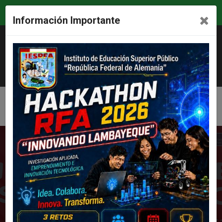
Conoce como protegerte del coronavirus
Ver más
Información Importante
imageninstitucional@istrfa.edu.pe
mesadepartes@istrfa.edu.pe
Facebook
Descarga nuestra APP
I.E.S. REPÚBLICA FEDERAL DE