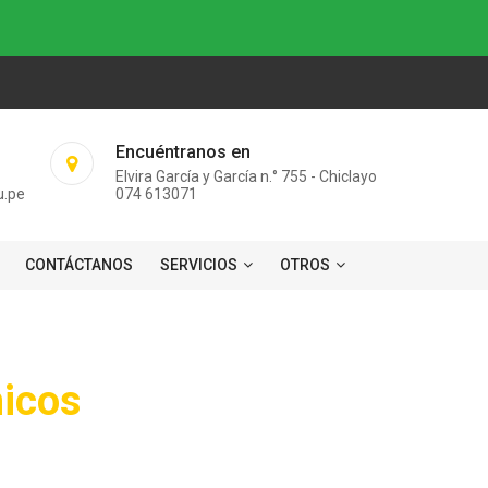
Encuéntranos en
Elvira García y García n.° 755 - Chiclayo
u.pe
074 613071
CONTÁCTANOS
SERVICIOS
OTROS
icos