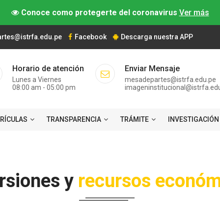
Conoce como protegerte del coronavirus
Ver más
tes@istrfa.edu.pe
Facebook
Descarga nuestra APP
Horario de atención
Enviar Mensaje
Lunes a Viernes
mesadepartes@istrfa.edu.pe
08:00 am - 05:00 pm
imageninstitucional@istrfa.ed
TRÍCULAS
TRANSPARENCIA
TRÁMITE
INVESTIGACIÓN
rsiones y
recursos económ