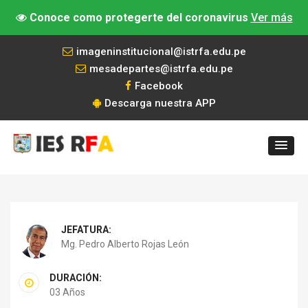
Conoce como protegerte del coronavirus
Ver más
imageninstitucional@istrfa.edu.pe
mesadepartes@istrfa.edu.pe
Facebook
Descarga nuestra APP
JEFATURA:
Mg. Pedro Alberto Rojas León
DURACIÓN:
03 Años