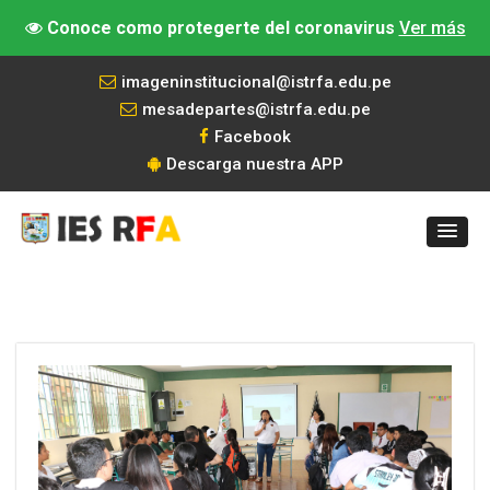
Conoce como protegerte del coronavirus
Ver más
imageninstitucional@istrfa.edu.pe
mesadepartes@istrfa.edu.pe
Facebook
Descarga nuestra APP