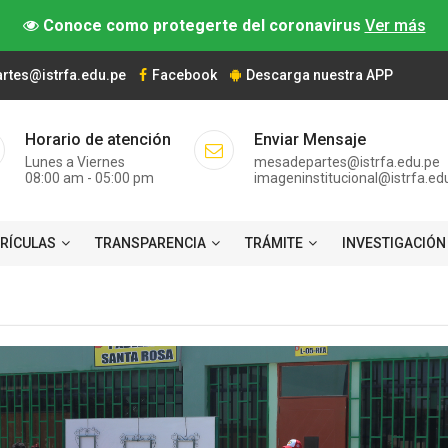
Conoce como protegerte del coronavirus
Ver más
tes@istrfa.edu.pe
Facebook
Descarga nuestra APP
Horario de atención
Enviar Mensaje
Lunes a Viernes
mesadepartes@istrfa.edu.pe
08:00 am - 05:00 pm
imageninstitucional@istrfa.ed
TRÍCULAS
TRANSPARENCIA
TRÁMITE
INVESTIGACIÓN