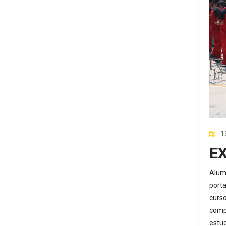
1
EX
Alumn
porta
curs
comp
estud