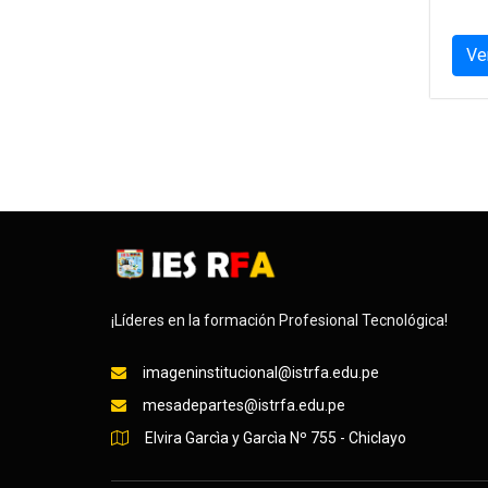
Ve
¡Líderes en la formación Profesional Tecnológica!
imageninstitucional@istrfa.edu.pe
mesadepartes@istrfa.edu.pe
Elvira Garcìa y Garcìa Nº 755 - Chiclayo