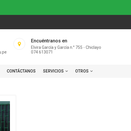
Encuéntranos en
Elvira García y García n.° 755 - Chiclayo
u.pe
074 613071
CONTÁCTANOS
SERVICIOS
OTROS