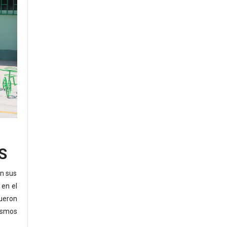
S
on sus
 en el
ueron
ismos