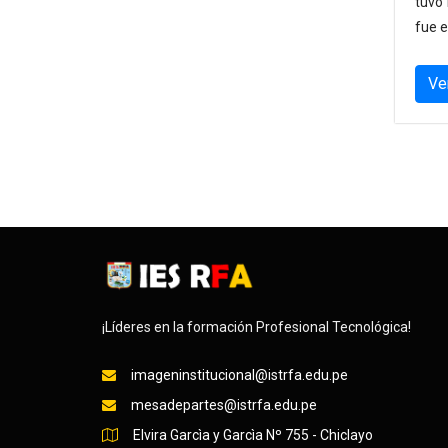
tuvo 
fue 
Ve
¡Líderes en la formación Profesional Tecnológica!
imageninstitucional@istrfa.edu.pe
mesadepartes@istrfa.edu.pe
Elvira Garcìa y Garcìa Nº 755 - Chiclayo