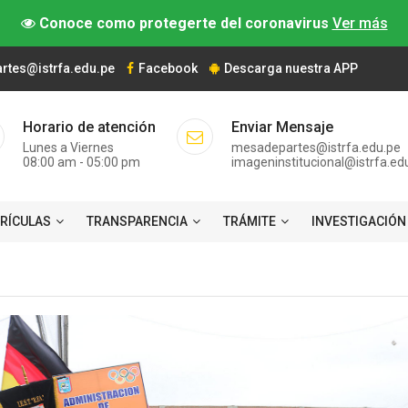
Conoce como protegerte del coronavirus
Ver más
tes@istrfa.edu.pe
Facebook
Descarga nuestra APP
Horario de atención
Enviar Mensaje
Lunes a Viernes
mesadepartes@istrfa.edu.pe
08:00 am - 05:00 pm
imageninstitucional@istrfa.ed
TRÍCULAS
TRANSPARENCIA
TRÁMITE
INVESTIGACIÓN