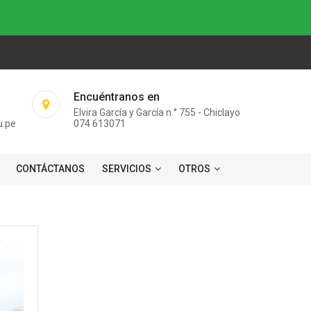
Encuéntranos en
Elvira García y García n.° 755 - Chiclayo
u.pe
074 613071
CONTÁCTANOS
SERVICIOS
OTROS