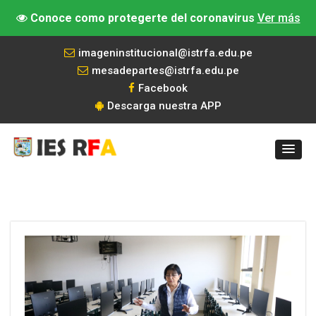
Conoce como protegerte del coronavirus
Ver más
imageninstitucional@istrfa.edu.pe
mesadepartes@istrfa.edu.pe
Facebook
Descarga nuestra APP